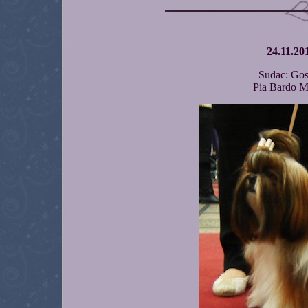
24.11.2
Sudac: Gosp
Pia Bardo M