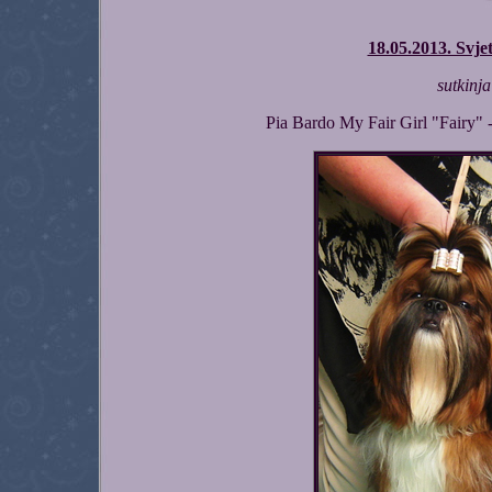
18.05.2013. Svje
sutkinj
Pia Bardo My Fair Girl "Fairy" 