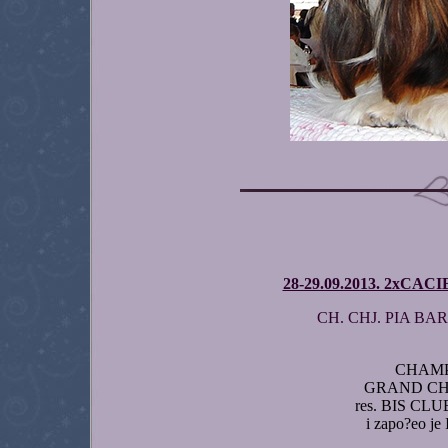
28-29.09.2013. 2xCACI
CH. CHJ. PIA BA
CHAMP
GRAND CH
res. BIS C
i zapo?eo