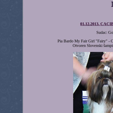
01.12.2013. CA
Sudac: Gos
Pia Bardo My Fair Girl "Fair
Otvoren Slovenski šampio