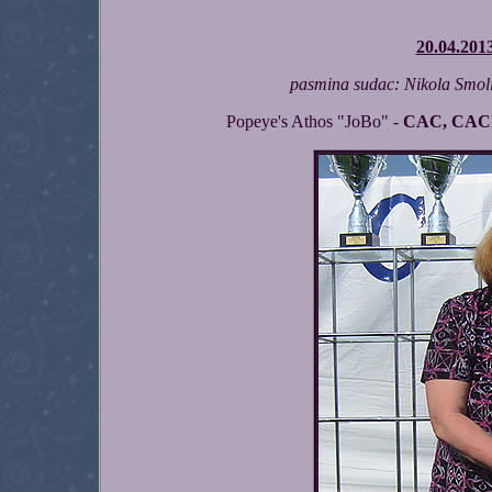
20.04.201
pasmina sudac: Nikola Smoli
Popeye's Athos "JoBo" -
CAC, CACI