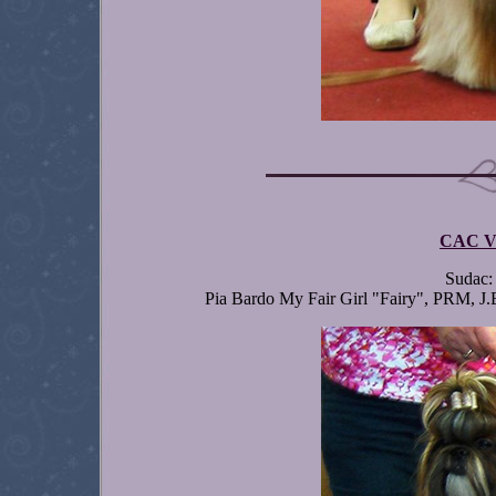
CAC Vir
Sudac:
Pia Bardo My Fair Girl "Fairy", PR