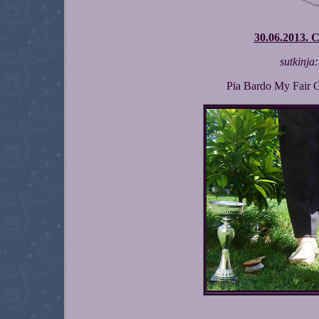
30.06.2013. 
sutkinja
Pia Bardo My Fair Gi