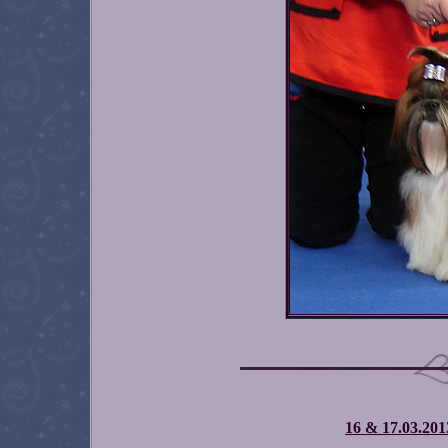
16 & 17.03.2